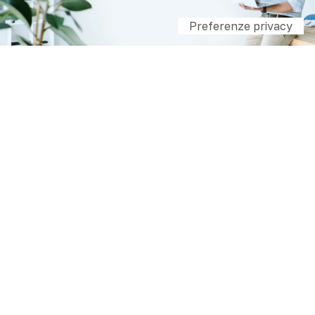
COME FUNZIONA
Registra la tua azienda o il tuo
studio professionale
Grazie ai dati che inserisci, ti verranno
proposti i bandi che fanno per te
INIZIA ORA